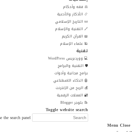
⚖️ فقه وأحكام
📿 الأذكار والأدعية
📜 التاريخ الإسلامي
🔗 التقنية والإسلام
📖 القرآن الكريم
🕌 علماء الإسلام
تقنية
💻 ووردبريس WordPress
🛡️ التقنية والبرامج
برامج مجانية وأدوات
🤖 الذكاء الاصطناعي
💰 الربح من الإنترنت
🔐 العملات الرقمية
📝 بلوجر Blogger
Toggle website search
e the search panel.
Menu
Close